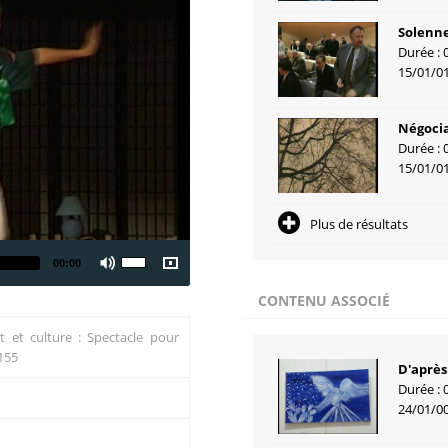
Solenne
Durée : 
15/01/0
Négocia
Durée : 
15/01/0
Plus de résultats
00:00
CONTENU ASSOCIÉ
rt et culture : Spectacle pour
 155
D'après 
Durée : 
24/01/0