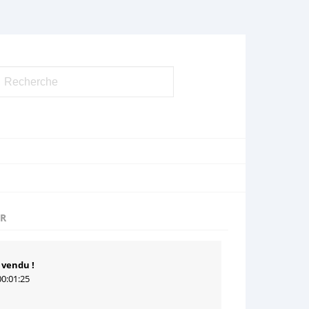
UR
 vendu !
00:01:25
1