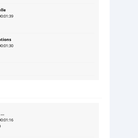
lle
00:01:39
1
tions
00:01:30
1
...
00:01:16
0