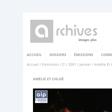
ACCUEIL
DOSSIERS
ÉMISSIONS
COMM
Accueil
/
Emissions
/
JT
/
2001
/
Janvier
/ Amélie Et 
AMÉLIE ET CHLOÉ