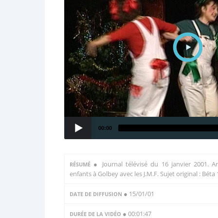
00:00
●
Journal télévisé du 16 janvier 2001. A
RÉSUMÉ
enfants à Golbey avec les J.M.F. Sujet original : Béta
● 15/01/01
DATE DE DIFFUSION
● 00:01:47
DURÉE DE LA VIDÉO