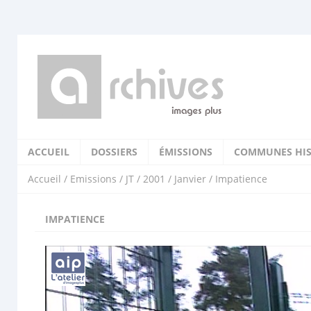
ACCUEIL
DOSSIERS
ÉMISSIONS
COMMUNES HIS
Accueil
/
Emissions
/
JT
/
2001
/
Janvier
/ Impatience
IMPATIENCE