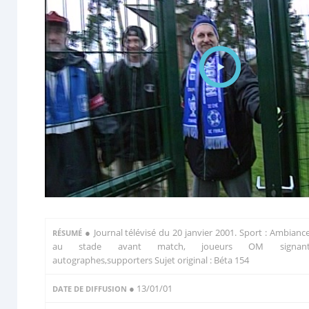
●
Journal télévisé du 20 janvier 2001. Sport : Ambianc
RÉSUMÉ
au stade avant match, joueurs OM signan
autographes,supporters Sujet original : Béta 154
● 13/01/01
DATE DE DIFFUSION