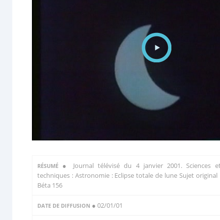
●
Journal télévisé du 4 janvier 2001. Sciences e
RÉSUMÉ
techniques : Astronomie : Eclipse totale de lune Sujet original 
Béta 156
● 02/01/01
DATE DE DIFFUSION