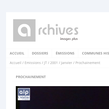
ACCUEIL
DOSSIERS
ÉMISSIONS
COMMUNES HIS
Accueil
/
Emissions
/
JT
/
2001
/
Janvier
/ Prochainement
PROCHAINEMENT