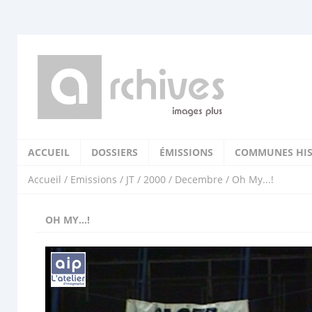
ACCUEIL
DOSSIERS
ÉMISSIONS
COMMUNES HIS
Accueil
/
Emissions
/
JT
/
2000
/
Decembre
/ Oh My...!
OH MY...!