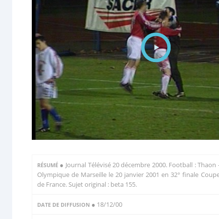
●
Journal Télévisé 20 décembre 2000. Football : Thaon 
RÉSUMÉ
Olympique de Marseille le 20 janvier 2001 en 32° finale Coup
de France. Sujet original : beta 155.
● 18/12/00
DATE DE DIFFUSION