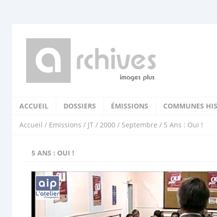
ACCUEIL
DOSSIERS
ÉMISSIONS
COMMUNES HIS
Accueil
/
Emissions
/
JT
/
2000
/
Septembre
/ 5 Ans : Oui !
5 ANS : OUI !