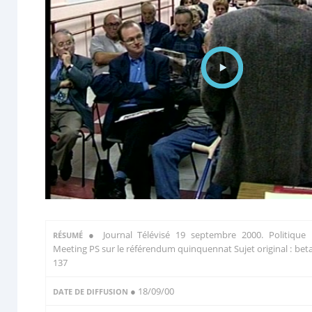
●
Journal Télévisé 19 septembre 2000. Politique 
RÉSUMÉ
Meeting PS sur le référendum quinquennat Sujet original : bet
137
● 18/09/00
DATE DE DIFFUSION