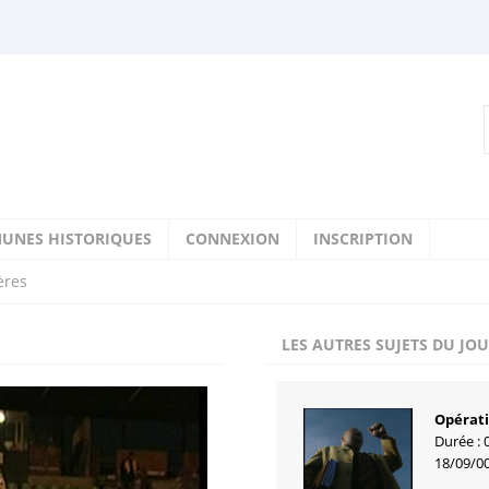
UNES HISTORIQUES
CONNEXION
INSCRIPTION
ères
LES AUTRES SUJETS DU JO
Opérati
Durée : 
18/09/0