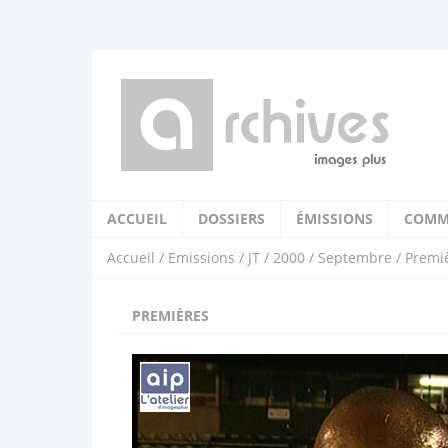
ACCUEIL
DOSSIERS
ÉMISSIONS
COMM
Accueil
/
Emissions
/
JT
/
2000
/
Septembre
/ Premi
PREMIÈRES