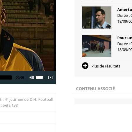
Amert
Durée : 
18/09/0
Pour un
Durée : 
18/09/0
Plus de résultats
00:00
CONTENU ASSOCIÉ
 : 4° journée de D.H. Football
 : beta 138