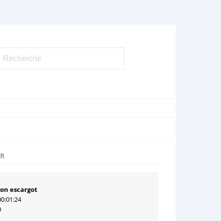
UR
on escargot
00:01:24
0