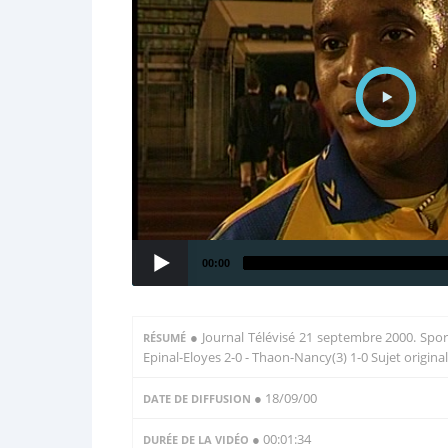
00:00
●
Journal Télévisé 21 septembre 2000. Sport
RÉSUMÉ
Epinal-Eloyes 2-0 - Thaon-Nancy(3) 1-0 Sujet original
● 18/09/00
DATE DE DIFFUSION
● 00:01:34
DURÉE DE LA VIDÉO