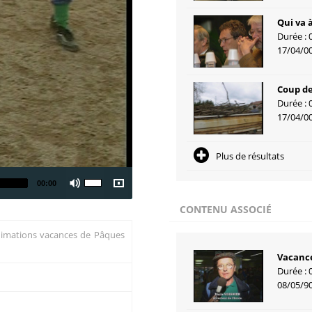
Qui va à
Durée : 
17/04/0
Coup de
Durée : 
17/04/0
Plus de résultats
00:00
CONTENU ASSOCIÉ
 Animations vacances de Pâques
Vacanc
Durée : 
08/05/9