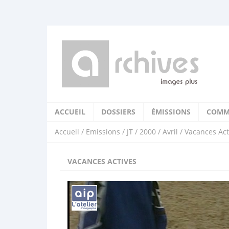
ACCUEIL
DOSSIERS
ÉMISSIONS
COMM
Accueil
/
Emissions
/
JT
/
2000
/
Avril
/ Vacances Act
VACANCES ACTIVES