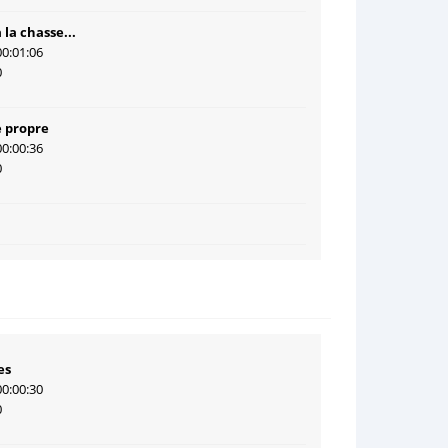
 la chasse...
00:01:06
0
 propre
00:00:36
0
es
00:00:30
0