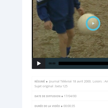
00:00
●
Journal Télévisé 18 avril 2000. Loisirs :
RÉSUMÉ
Sujet original : beta 125
● 17/04/00
DATE DE DIFFUSION
● 00:00:35
DURÉE DE LA VIDÉO