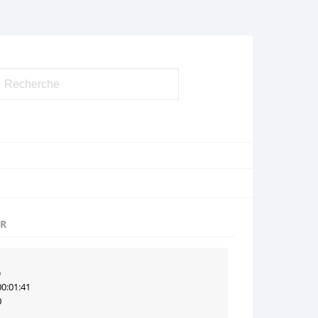
UR
p
00:01:41
0