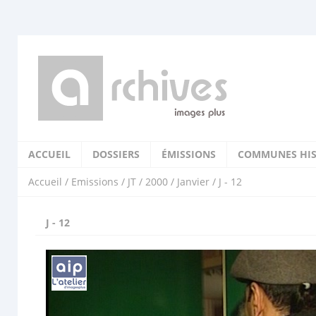
ACCUEIL
DOSSIERS
ÉMISSIONS
COMMUNES HIS
Accueil
/
Emissions
/
JT
/
2000
/
Janvier
/ J - 12
J - 12