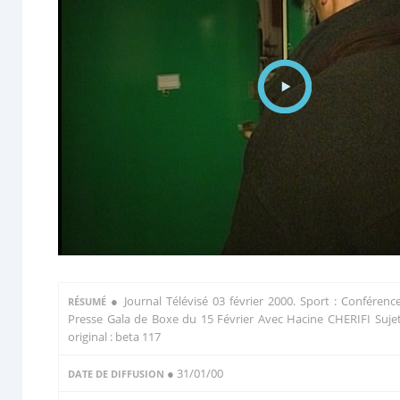
●
Journal Télévisé 03 février 2000. Sport : Conférenc
RÉSUMÉ
Presse Gala de Boxe du 15 Février Avec Hacine CHERIFI Suje
original : beta 117
● 31/01/00
DATE DE DIFFUSION