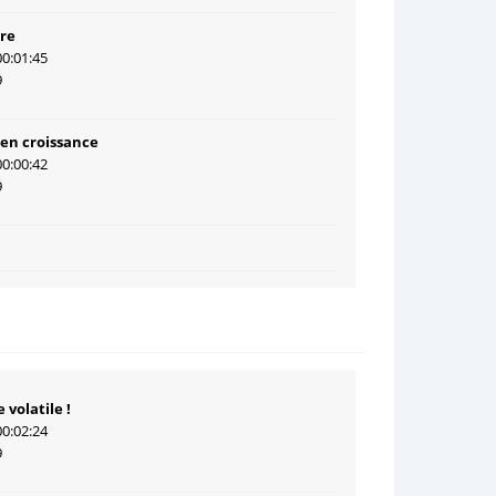
re
00:01:45
9
en croissance
00:00:42
9
 volatile !
00:02:24
9