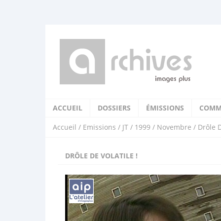
ACCUEIL
DOSSIERS
ÉMISSIONS
COMM
Accueil
/
Emissions
/
JT
/
1999
/
Novembre
/ Drôle D
DRÔLE DE VOLATILE !