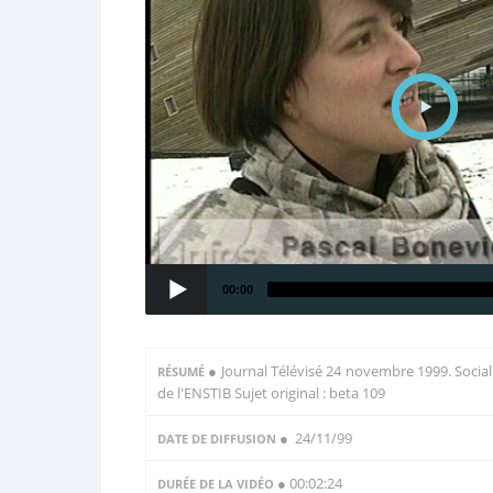
00:00
●
Journal Télévisé 24 novembre 1999. Social 
RÉSUMÉ
de l'ENSTIB Sujet original : beta 109
● 24/11/99
DATE DE DIFFUSION
● 00:02:24
DURÉE DE LA VIDÉO