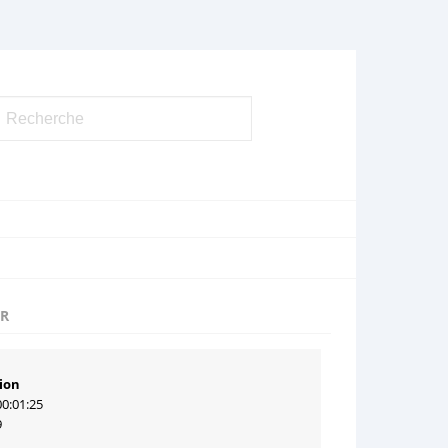
UR
ion
00:01:25
9