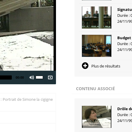
Signatu
Durée : 
24/11/9
Budget 
Durée : 
24/11/9
Plus de résultats
00:00
CONTENU ASSOCIÉ
: Portrait de Simone la cigigne
Drôle de
Durée : 
24/11/9