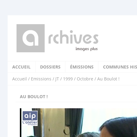
ACCUEIL
DOSSIERS
ÉMISSIONS
COMMUNES HIS
Accueil
/
Emissions
/
JT
/
1999
/
Octobre
/ Au Boulot !
AU BOULOT !