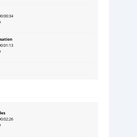
00:00:34
9
sation
00:01:13
9
les
00:02:26
9