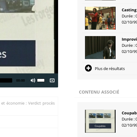
Casting
Durée : 
02/10/9
Improvi
Durée : 
02/10/9
Plus de résultats
00:00
CONTENU ASSOCIÉ
e et économie : Verdict procès
Coupab
Durée : 
02/10/9