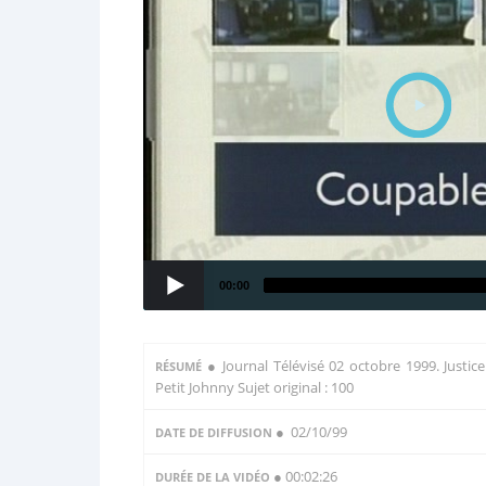
00:00
●
Journal Télévisé 02 octobre 1999. Justic
RÉSUMÉ
Petit Johnny Sujet original : 100
● 02/10/99
DATE DE DIFFUSION
● 00:02:26
DURÉE DE LA VIDÉO