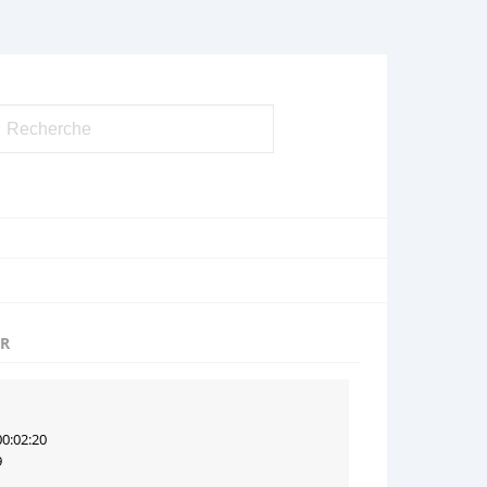
UR
00:02:20
9