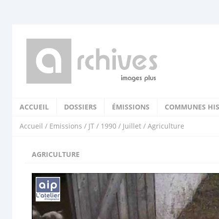
ACCUEIL
DOSSIERS
ÉMISSIONS
COMMUNES HIS
Accueil
/
Emissions
/
JT
/
1990
/
Juillet
/ Agriculture
AGRICULTURE