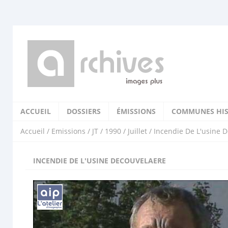
ACCUEIL
DOSSIERS
ÉMISSIONS
COMMUNES HIS
Accueil
/
Emissions
/
JT
/
1990
/
Juillet
/ Incendie De L'usine 
INCENDIE DE L'USINE DECOUVELAERE