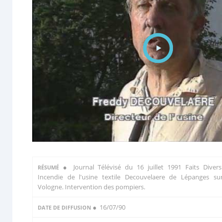
●
Journal Télévisé du 16 juillet 1991 Faits Divers
RÉSUMÉ
Incendie de l'usine textile Decouvelaere de Lépanges su
Vologne. Intervention des pompiers.
● 16/07/90
DATE DE DIFFUSION