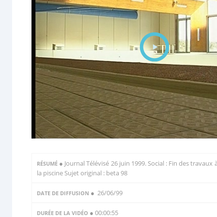
●
Journal Télévisé 26 juin 1999. Social : Fin des travaux 
RÉSUMÉ
la piscine Sujet original : beta 98
● 26/06/99
DATE DE DIFFUSION
● 00:00:55
DURÉE DE LA VIDÉO