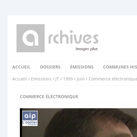
ACCUEIL
DOSSIERS
ÉMISSIONS
COMMUNES HIS
Accueil
/
Emissions
/
JT
/
1999
/
Juin
/ Commerce éléctroniqu
COMMERCE ÉLÉCTRONIQUE