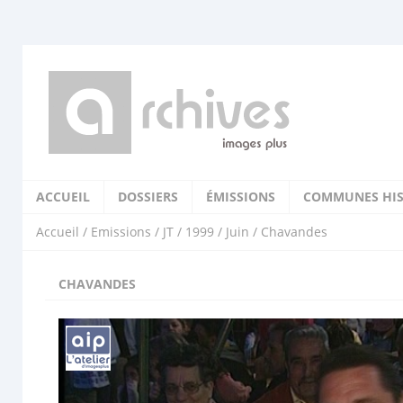
ACCUEIL
DOSSIERS
ÉMISSIONS
COMMUNES HIS
Accueil
/
Emissions
/
JT
/
1999
/
Juin
/ Chavandes
CHAVANDES