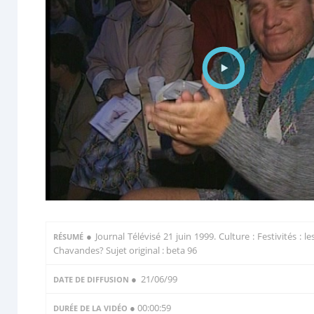
●
Journal Télévisé 21 juin 1999. Culture : Festivités : le
RÉSUMÉ
Chavandes? Sujet original : beta 96
● 21/06/99
DATE DE DIFFUSION
● 00:00:59
DURÉE DE LA VIDÉO