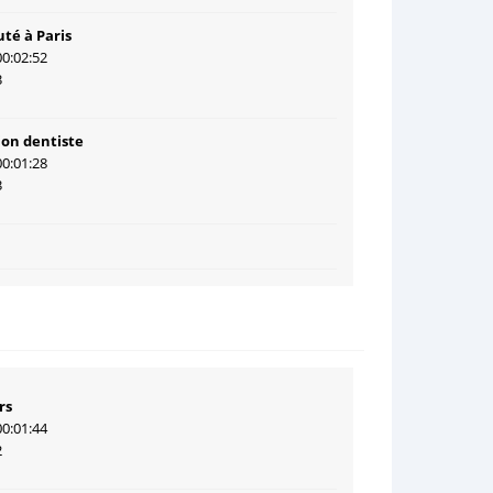
té à Paris
00:02:52
3
ion dentiste
00:01:28
3
rs
00:01:44
2