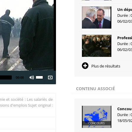
Un dépu
Durée : 
06/02/0
Profess
Durée : 
06/02/0
Plus de résultats
00:00
CONTENU ASSOCIÉ
ie et société : Les salariés de
ions d'emplois Sujet original :
Concou
Durée : 
18/05/9