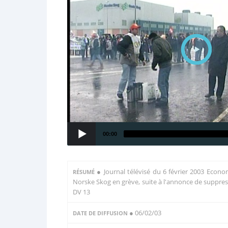
00:00
●
Journal télévisé du 6 février 2003 Econom
RÉSUMÉ
Norske Skog en grève, suite à l'annonce de suppress
DV 13
● 06/02/03
DATE DE DIFFUSION