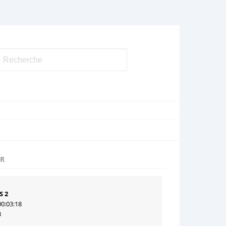
UR
S 2
00:03:18
3