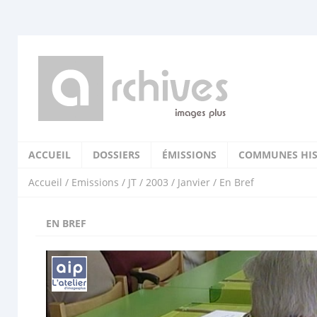
ACCUEIL
DOSSIERS
ÉMISSIONS
COMMUNES HIS
Accueil
/
Emissions
/
JT
/
2003
/
Janvier
/ En Bref
EN BREF