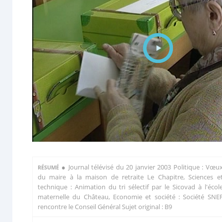
●
Journal télévisé du 20 janvier 2003 Politique : Vœu
RÉSUMÉ
du maire à la maison de retraite Le Chapitre, Sciences e
technique : Animation du tri sélectif par le Sicovad à l'écol
maternelle du Château, Economie et société : Société SNE
rencontre le Conseil Général Sujet original : B9