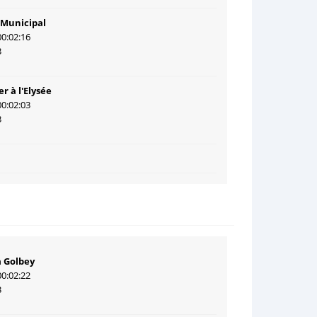
 Municipal
00:02:16
3
r à l'Elysée
00:02:03
3
 Golbey
00:02:22
3