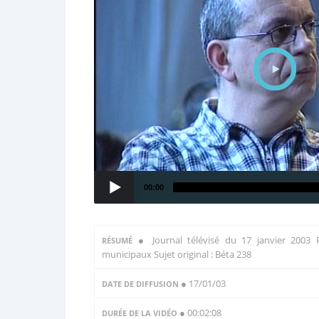
00:00
●
Journal télévisé du 17 janvier 2003
RÉSUMÉ
municipaux Sujet original : Béta 238
● 17/01/03
DATE DE DIFFUSION
● 00:02:08
DURÉE DE LA VIDÉO