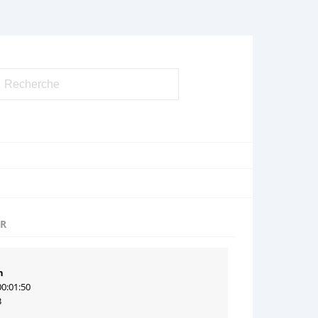
UR
n
00:01:50
3