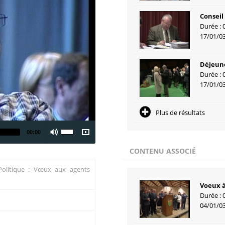
Conseil
Durée : 
17/01/0
Déjeune
Durée : 
17/01/0
Plus de résultats
00:00
CONTENU ASSOCIÉ
 Politique : Vœux aux agents
Voeux à
Durée : 
04/01/0