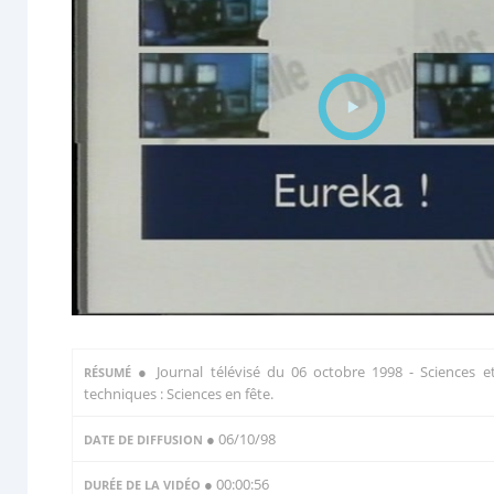
●
Journal télévisé du 06 octobre 1998 - Sciences e
RÉSUMÉ
techniques : Sciences en fête.
● 06/10/98
DATE DE DIFFUSION
● 00:00:56
DURÉE DE LA VIDÉO