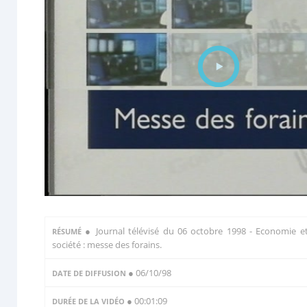
●
Journal télévisé du 06 octobre 1998 - Economie e
RÉSUMÉ
société : messe des forains.
● 06/10/98
DATE DE DIFFUSION
● 00:01:09
DURÉE DE LA VIDÉO