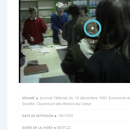
●
Journal Télévisé du 16 décembre 1991 Économie e
RÉSUMÉ
Société : Ouverture des Restos du Coeur
● 16/12/91
DATE DE DIFFUSION
● 00:01:22
DURÉE DE LA VIDÉO