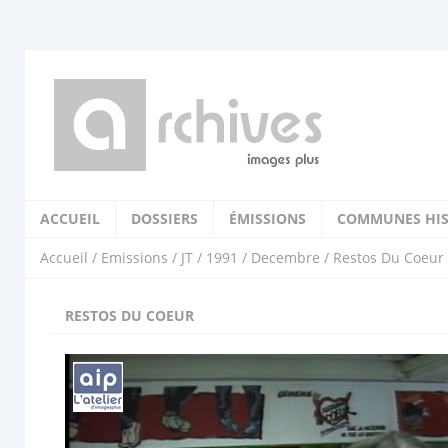
ACCUEIL
DOSSIERS
ÉMISSIONS
COMMUNES HIS
Accueil
/
Emissions
/
JT
/
1991
/
Decembre
/ Restos Du Coeur
RESTOS DU COEUR