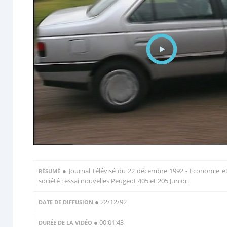
●
Journal télévisé du 22 décembre 1992 - Economie e
RÉSUMÉ
société : essai nouvelles Peugeot 405 et 205 Junior.
● 22/12/92
DATE DE DIFFUSION
● 00:01:43
DURÉE DE LA VIDÉO