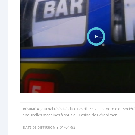
●
Journal télévisé du 01 avril 1992 - Economie et sociét
RÉSUMÉ
: nouvelles machines à sous au Casino de Gérardmer.
● 01/04/92
DATE DE DIFFUSION