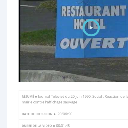
●
Journal Télévisé du 20 juin 1990. Social : Réaction de l
RÉSUMÉ
mairie contre l'affichage sauvage
● 20/06/90
DATE DE DIFFUSION
● 00:01:48
DURÉE DE LA VIDÉO