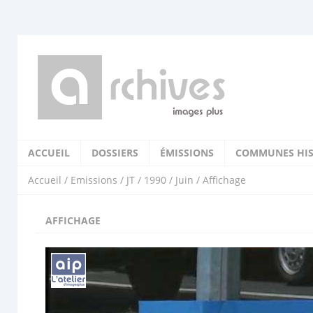
ACCUEIL
DOSSIERS
ÉMISSIONS
COMMUNES HIS
Accueil
/
Emissions
/
JT
/
1990
/
Juin
/ Affichage
AFFICHAGE