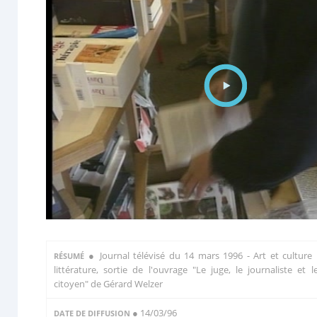
●
Journal télévisé du 14 mars 1996 - Art et culture 
RÉSUMÉ
littérature, sortie de l'ouvrage "Le juge, le journaliste et l
citoyen" de Gérard Welzer
● 14/03/96
DATE DE DIFFUSION