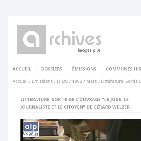
ACCUEIL
DOSSIERS
ÉMISSIONS
COMMUNES HIS
Accueil
/
Emissions
/
JT Du
/
1996
/
Mars
/ Littérature, Sortie
LITTÉRATURE, SORTIE DE L'OUVRAGE "LE JUGE, LE
JOURNALISTE ET LE CITOYEN" DE GÉRARD WELZER