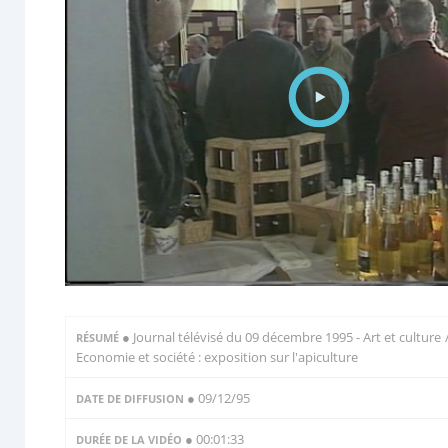
●
Journal télévisé du 09 décembre 1995 - Art et culture 
RÉSUMÉ
Economie et société : exposition sur l'apiculture
● 09/12/95
DATE DE DIFFUSION
● 00:01:33
DURÉE DE LA VIDÉO