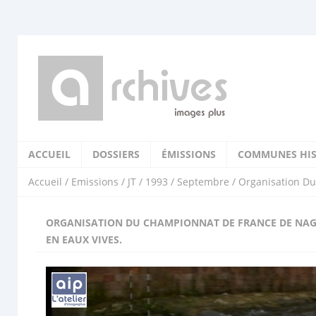
ACCUEIL
DOSSIERS
ÉMISSIONS
COMMUNES HIS
Accueil
/
Emissions
/
JT
/
1993
/
Septembre
/ Organisation D
ORGANISATION DU CHAMPIONNAT DE FRANCE DE NA
EN EAUX VIVES.