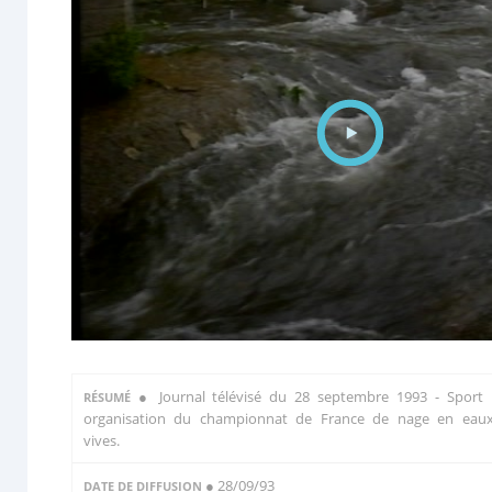
●
Journal télévisé du 28 septembre 1993 - Sport 
RÉSUMÉ
organisation du championnat de France de nage en eau
vives.
● 28/09/93
DATE DE DIFFUSION