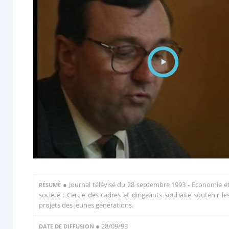
●
Journal télévisé du 28 septembre 1993 - Economie e
RÉSUMÉ
société : Cercle des cadres et dirigeants souhaite soutenir le
projets des jeunes générations.
● 28/09/93
DATE DE DIFFUSION