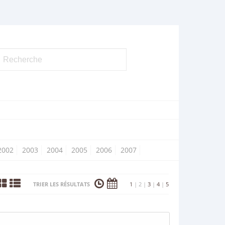
2002
2003
2004
2005
2006
2007
TRIER LES RÉSULTATS
1
|
2
|
3
|
4
|
5