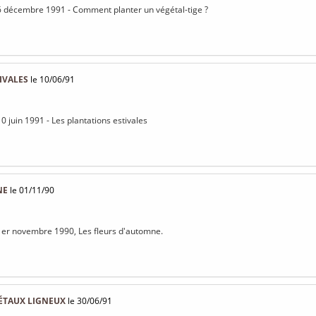
6 décembre 1991 - Comment planter un végétal-tige ?
IVALES
le 10/06/91
0 juin 1991 - Les plantations estivales
NE
le 01/11/90
1er novembre 1990, Les fleurs d'automne.
ÉTAUX LIGNEUX
le 30/06/91