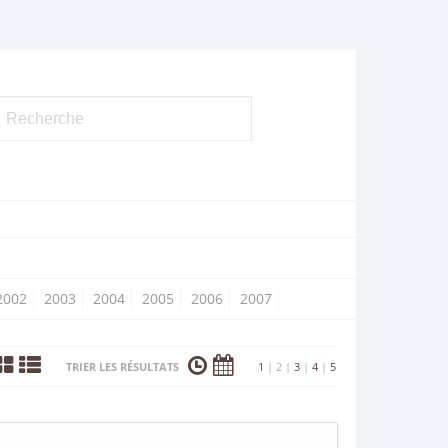
2002
2003
2004
2005
2006
2007
TRIER LES RÉSULTATS
1
|
2
|
3
|
4
|
5