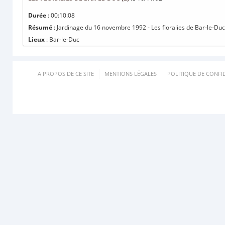
Durée
: 00:10:08
Résumé
: Jardinage du 16 novembre 1992 - Les floralies de Bar-le-Duc
Lieux
: Bar-le-Duc
A PROPOS DE CE SITE
MENTIONS LÉGALES
POLITIQUE DE CONFID