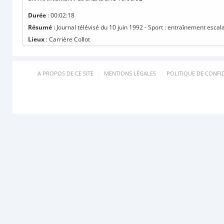
Durée
: 00:02:18
Résumé
: Journal télévisé du 10 juin 1992 - Sport : entraînement escal
Lieux
: Carrière Collot
A PROPOS DE CE SITE
MENTIONS LÉGALES
POLITIQUE DE CONFID