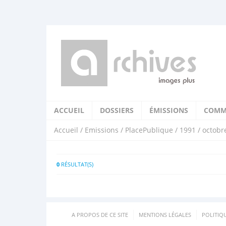
ACCUEIL
DOSSIERS
ÉMISSIONS
COMM
Accueil
/
Emissions
/
PlacePublique
/
1991
/ octobr
0
RÉSULTAT(S)
A PROPOS DE CE SITE
MENTIONS LÉGALES
POLITIQ