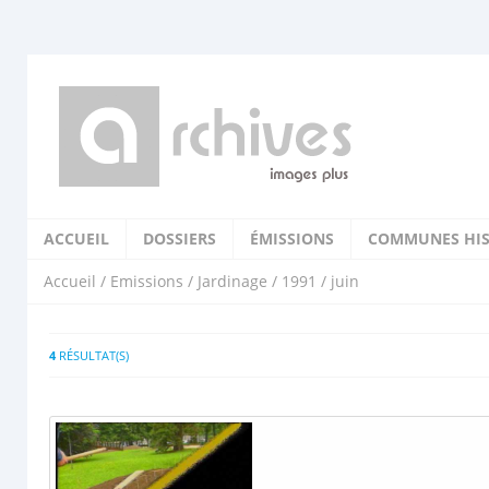
ACCUEIL
DOSSIERS
ÉMISSIONS
COMMUNES HIS
Accueil
/
Emissions
/
Jardinage
/
1991
/ juin
4
RÉSULTAT(S)