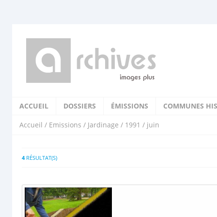
ACCUEIL
DOSSIERS
ÉMISSIONS
COMMUNES HIS
Accueil
/
Emissions
/
Jardinage
/
1991
/ juin
4
RÉSULTAT(S)