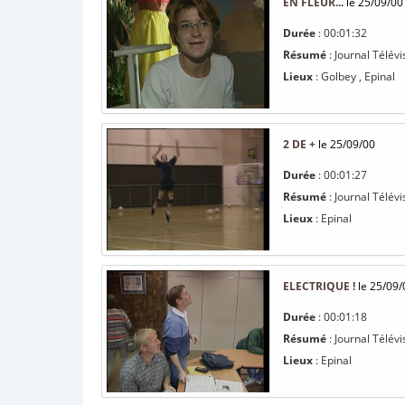
EN FLEUR...
le 25/09/00
Durée
: 00:01:32
Résumé
: Journal Télévi
Lieux
: Golbey , Epinal
2 DE +
le 25/09/00
Durée
: 00:01:27
Résumé
: Journal Télév
Lieux
: Epinal
ELECTRIQUE !
le 25/09/
Durée
: 00:01:18
Résumé
: Journal Télév
Lieux
: Epinal