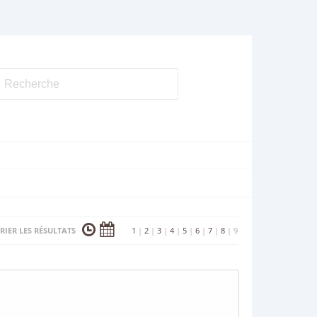
RIER LES RÉSULTATS
1
|
2
|
3
|
4
|
5
|
6
|
7
|
8
|
9