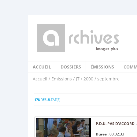
ACCUEIL
DOSSIERS
ÉMISSIONS
COMM
Accueil
/
Emissions
/
JT
/
2000
/ septembre
178
RÉSULTAT(S)
P.D.U. PAS D'ACCORD
l
Durée
: 00:02:33