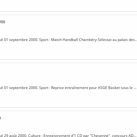
/00
isé 01 septembre 2000. Sport : Match Handball Chambéry-Sélestat au palais des..
isé 01 septembre 2000. Sport : Reprise entraînement pour ASGE Basket sous le ...
0
isé 29 août 2000. Culture : Enregistrement d'1 CD par "Cheyenne", concours AD...