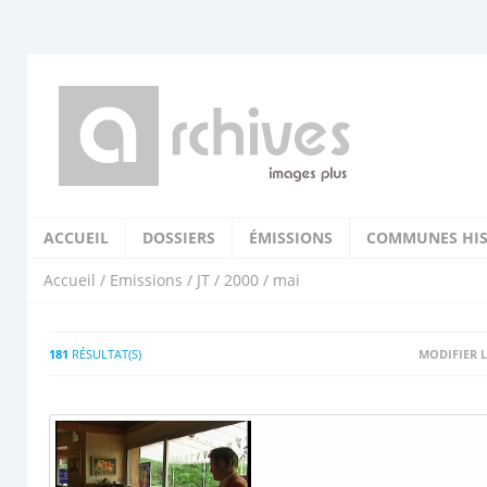
ACCUEIL
DOSSIERS
ÉMISSIONS
COMMUNES HIS
Accueil
/
Emissions
/
JT
/
2000
/ mai
181
RÉSULTAT(S)
MODIFIER L