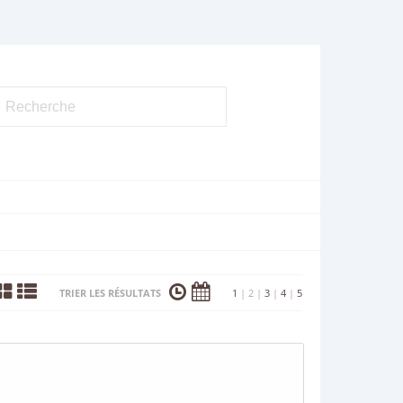
TRIER LES RÉSULTATS
1
|
2
|
3
|
4
|
5