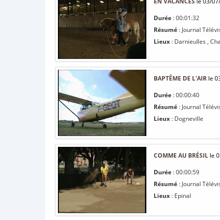
EN VACANCES
le 03/07
Durée
: 00:01:32
Résumé
: Journal Télévi
Lieux
: Darnieulles , Ch
BAPTÊME DE L'AIR
le 0
Durée
: 00:00:40
Résumé
: Journal Télévis
Lieux
: Dogneville
COMME AU BRÉSIL
le 0
Durée
: 00:00:59
Résumé
: Journal Télévi
Lieux
: Epinal