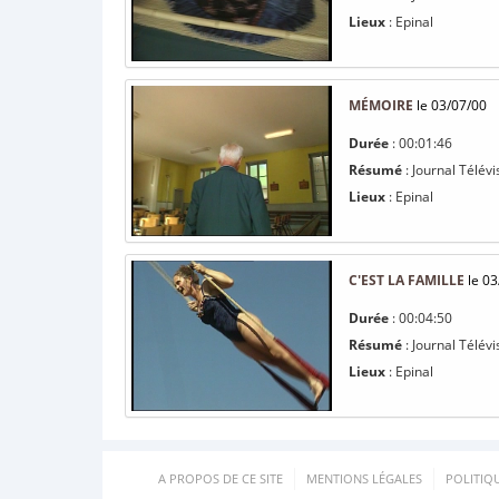
Lieux
: Epinal
MÉMOIRE
le 03/07/00
Durée
: 00:01:46
Résumé
: Journal Télévis
Lieux
: Epinal
C'EST LA FAMILLE
le 03
Durée
: 00:04:50
Résumé
: Journal Télévi
Lieux
: Epinal
A PROPOS DE CE SITE
MENTIONS LÉGALES
POLITIQ