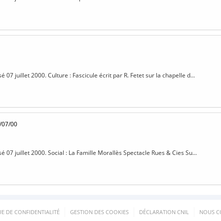
é 07 juillet 2000. Culture : Fascicule écrit par R. Fetet sur la chapelle d...
/07/00
sé 07 juillet 2000. Social : La Famille Morallès Spectacle Rues & Cies Su...
UE DE CONFIDENTIALITÉ
GESTION DES COOKIES
DÉCLARATION CNIL
NOUS C