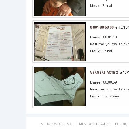
Lieux
: Epinal
0 801 88 60 00
le 15/10
Durée
: 00:01:10
Résumé
: Journal Télév
Lieux
: Epinal
VERGERS ACTE 2
le 15/
Durée
: 00:00:59
Résumé
: Journal Télév
Lieux
: Chantraine
A PROPOS DE CE SITE
MENTIONS LÉGALES
POLITIQ