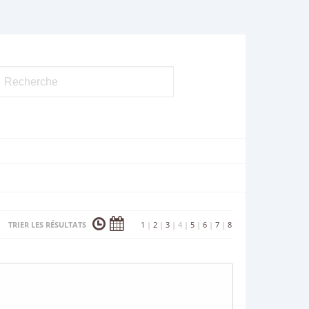
TRIER LES RÉSULTATS
1
|
2
|
3
|
4
|
5
|
6
|
7
|
8