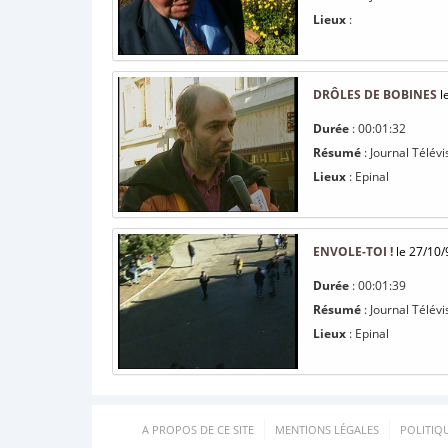
Lieux
:
DRÔLES DE BOBINES
l
Durée
: 00:01:32
Résumé
: Journal Télévi
Lieux
: Epinal
ENVOLE-TOI !
le 27/10/
Durée
: 00:01:39
Résumé
: Journal Télévi
Lieux
: Epinal
A PROPOS DE CE SITE
MENTIONS LÉGALES
POLITIQ