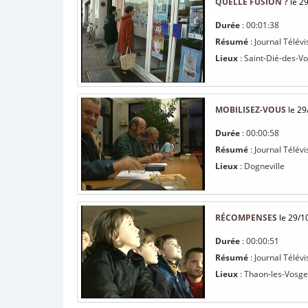
QUELLE FUSION ?
le 2
Durée
: 00:01:38
Résumé
: Journal Télévi
Lieux
: Saint-Dié-des-V
MOBILISEZ-VOUS
le 29
Durée
: 00:00:58
Résumé
: Journal Télévi
Lieux
: Dogneville
RÉCOMPENSES
le 29/1
Durée
: 00:00:51
Résumé
: Journal Télévi
Lieux
: Thaon-les-Vosge