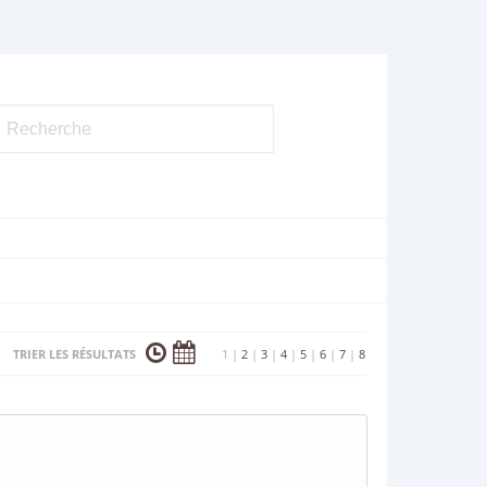
TRIER LES RÉSULTATS
1
|
2
|
3
|
4
|
5
|
6
|
7
|
8