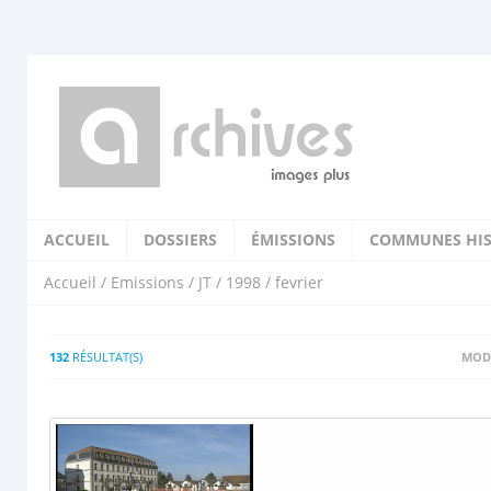
ACCUEIL
DOSSIERS
ÉMISSIONS
COMMUNES HIS
Accueil
/
Emissions
/
JT
/
1998
/ fevrier
132
RÉSULTAT(S)
MODI