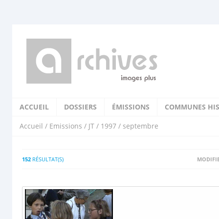
ACCUEIL
DOSSIERS
ÉMISSIONS
COMMUNES HIS
Accueil
/
Emissions
/
JT
/
1997
/ septembre
152
RÉSULTAT(S)
MODIFIE