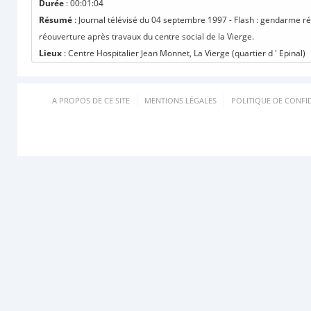
Durée
: 00:01:04
Résumé
: Journal télévisé du 04 septembre 1997 - Flash : gendarme 
réouverture après travaux du centre social de la Vierge.
Lieux
: Centre Hospitalier Jean Monnet, La Vierge (quartier d ' Epinal)
A PROPOS DE CE SITE
MENTIONS LÉGALES
POLITIQUE DE CONFID