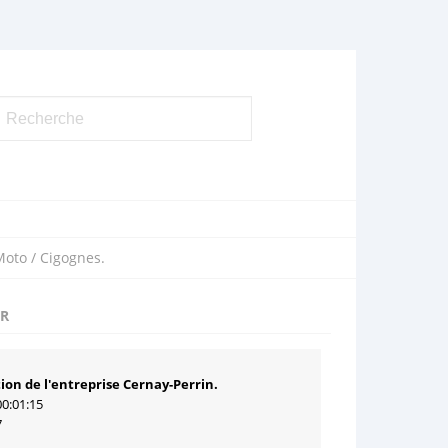
Moto / Cigognes.
UR
tion de l'entreprise Cernay-Perrin.
00:01:15
7