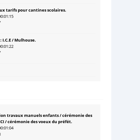
x tarifs pour cantines scolaires.
00:01:15
7
: I.C.E / Mulhouse.
00:01:22
7
ion travaux manuels enfants / cérémonie des
CI / cérémonie des voeux du préfét.
00:01:04
8