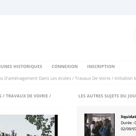
UNES HISTORIQUES
CONNEXION
INSCRIPTION
x D'aménagement Dans Les écoles / Travaux De Voirie / Initiation 
/ TRAVAUX DE VOIRIE /
LES AUTRES SUJETS DU JO
liquida
Durée : 
02/09/9