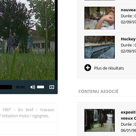
nouveau
Durée : 
02/09/9
Hockey 
Durée : 
02/09/9
Plus de résultats
00:00
CONTENU ASSOCIÉ
e 1997 - En bref : travaux
exposit
 initiation moto / cigognes.
voeux C
Durée : 
06/01/9