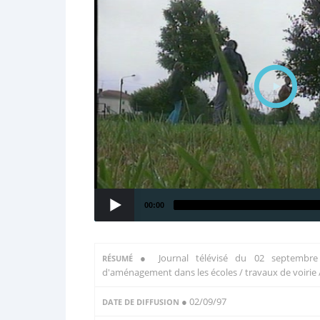
00:00
●
Journal télévisé du 02 septembr
RÉSUMÉ
d'aménagement dans les écoles / travaux de voirie /
● 02/09/97
DATE DE DIFFUSION