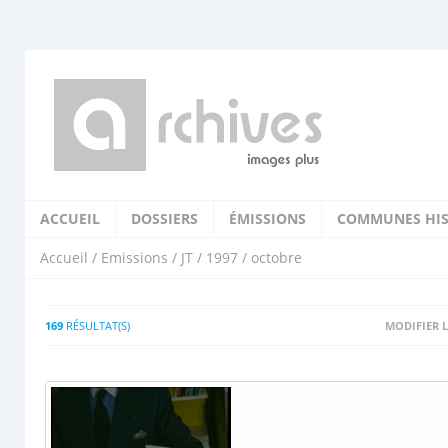
ACCUEIL
DOSSIERS
ÉMISSIONS
COMMUNES HIS
Accueil
/
Emissions
/
JT
/
1997
/ octobre
169
RÉSULTAT(S)
MODIFIER L