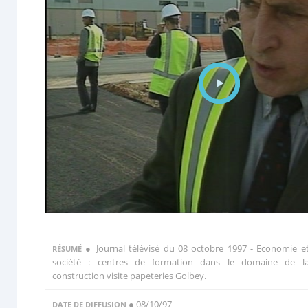
●
Journal télévisé du 08 octobre 1997 - Economie e
RÉSUMÉ
société : centres de formation dans le domaine de l
construction visite papeteries Golbey.
● 08/10/97
DATE DE DIFFUSION