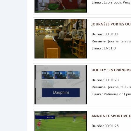
Lieux
: Ecole Louis Perga
JOURNÉES PORTES OUV
Durée
: 00:01:11
Résumé
: Journal télév
Lieux
: ENSTIB
HOCKEY : ENTRAÎNEM
Durée
: 00:01:23
Résumé
: Journal télév
Lieux
: Patinoire d ' Epin
ANNONCE SPORTIVE D
Durée
: 00:01:25