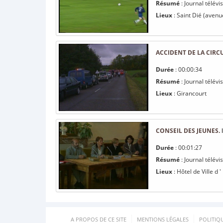
Résumé
: Journal télév
Lieux
: Saint Dié (avenu
ACCIDENT DE LA CIRC
Durée
: 00:00:34
Résumé
: Journal télévi
Lieux
: Girancourt
CONSEIL DES JEUNES.
l
Durée
: 00:01:27
Résumé
: Journal télév
Lieux
: Hôtel de Ville d '
A PROPOS DE CE SITE
MENTIONS LÉGALES
POLITIQ