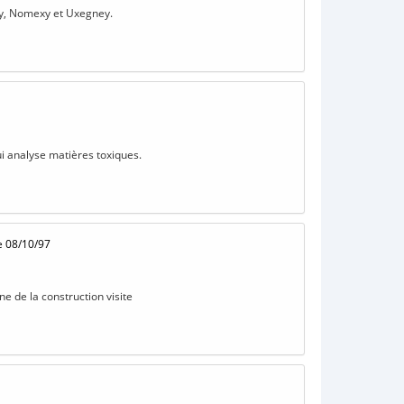
xey, Nomexy et Uxegney.
ui analyse matières toxiques.
e 08/10/97
e de la construction visite