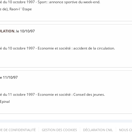
isé du 10 octobre 1997 - Sport : annonce sportive du week-end.
e de), Raon-l ' Etape
ULATION.
le 10/10/97
sé du 10 octobre 1997 - Economie et société : accident de la circulation.
e 11/10/97
isé du 11 octobre 1997 - Economie et société : Conseil des jeunes.
 Epinal
UE DE CONFIDENTIALITÉ
GESTION DES COOKIES
DÉCLARATION CNIL
NOUS C