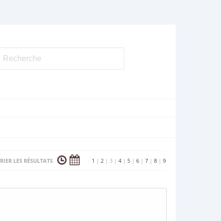
RIER LES RÉSULTATS
1
|
2
|
3
|
4
|
5
|
6
|
7
|
8
|
9