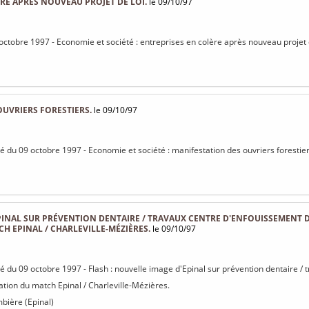
RE APRÈS NOUVEAU PROJET DE LOI.
le 09/10/97
 octobre 1997 - Economie et société : entreprises en colère après nouveau projet d
UVRIERS FORESTIERS.
le 09/10/97
isé du 09 octobre 1997 - Economie et société : manifestation des ouvriers forestier
INAL SUR PRÉVENTION DENTAIRE / TRAVAUX CENTRE D'ENFOUISSEMENT D
 EPINAL / CHARLEVILLE-MÉZIÈRES.
le 09/10/97
isé du 09 octobre 1997 - Flash : nouvelle image d'Epinal sur prévention dentaire 
lation du match Epinal / Charleville-Mézières.
bière (Epinal)