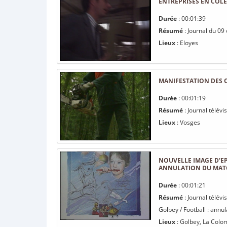
ENTREPRISES EN COLÈ
Durée
: 00:01:39
Résumé
: Journal du 09
Lieux
: Eloyes
MANIFESTATION DES O
Durée
: 00:01:19
Résumé
: Journal télév
Lieux
: Vosges
NOUVELLE IMAGE D'EP
ANNULATION DU MATCH
Durée
: 00:01:21
Résumé
: Journal télév
Golbey / Football : annu
Lieux
: Golbey, La Colom