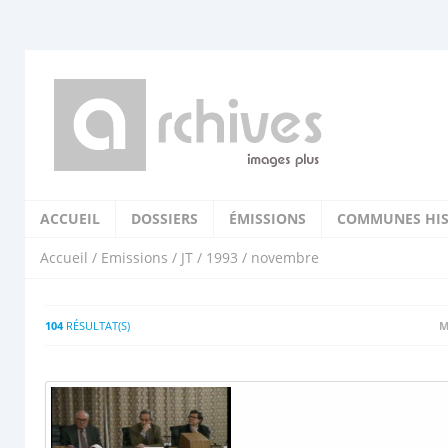
ACCUEIL
DOSSIERS
ÉMISSIONS
COMMUNES HIS
Accueil
/
Emissions
/
JT
/
1993
/ novembre
104
RÉSULTAT(S)
M