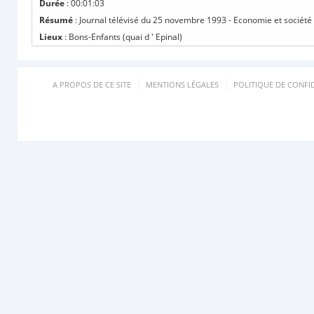
Durée
: 00:01:03
Résumé
: Journal télévisé du 25 novembre 1993 - Economie et société
Lieux
: Bons-Enfants (quai d ' Epinal)
A PROPOS DE CE SITE
MENTIONS LÉGALES
POLITIQUE DE CONFID