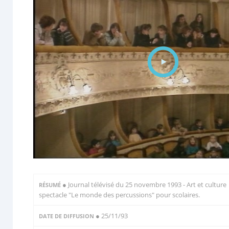
●
Journal télévisé du 25 novembre 1993 - Art et culture 
RÉSUMÉ
spectacle "Le monde des percussions" pour scolaires.
● 25/11/93
DATE DE DIFFUSION