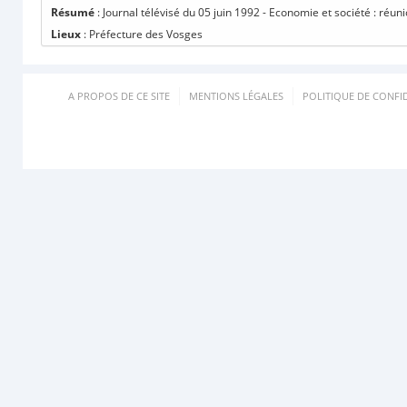
Résumé
: Journal télévisé du 05 juin 1992 - Economie et société : réunio
Lieux
: Préfecture des Vosges
A PROPOS DE CE SITE
MENTIONS LÉGALES
POLITIQUE DE CONFID